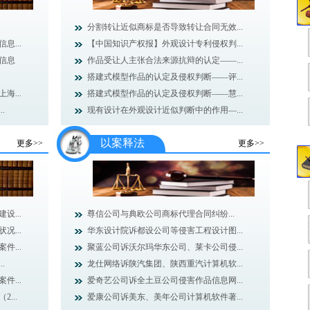
分割转让近似商标是否导致转让合同无效...
...
【中国知识产权报】外观设计专利侵权判...
信息
作品受让人主张合法来源抗辩的认定——...
搭建式模型作品的认定及侵权判断——评...
...
搭建式模型作品的认定及侵权判断——慧...
.
现有设计在外观设计近似判断中的作用—...
以案释法
更多>>
更多>>
...
尊信公司与典欧公司商标代理合同纠纷...
...
华东设计院诉都设公司等侵害工程设计图...
...
聚蓝公司诉沃尔玛华东公司、莱卡公司侵...
.
龙仕网络诉陕汽集团、陕西重汽计算机软...
...
爱奇艺公司诉全土豆公司侵害作品信息网...
...
爱康公司诉美东、美年公司计算机软件著...