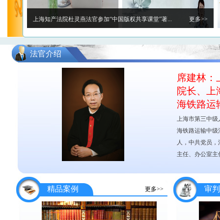
上海知产法院杜灵燕法官参加“中国版权共享课堂”著...
更多>>
法官介绍
席建林：
院长、上
海铁路运
上海市第三中级
海铁路运输中级法
人，中共党员，
主任、办公室主任
卡西欧公司向上海知产法院赠送锦旗和表扬信 感谢法...
更多>>
精品案例
审判
更多>>