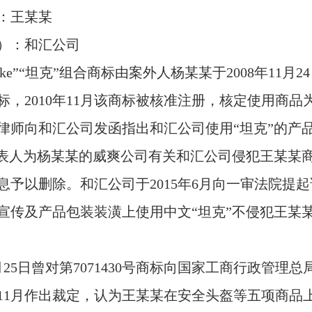
：王某某
）：和汇公司
nke
”“坦克”组合商标由案外人杨某某于
2008
年
11
月
24
标，
2010
年
11
月该商标被核准注册，核定使用商品
律师向和汇公司发函指出和汇公司使用“坦克”的产
代表人为杨某某的威爽公司有关和汇公司侵犯王某某
息予以删除。和汇公司于
2015
年
6
月向一审法院提起
宣传及产品包装装潢上使用中文“坦克”不侵犯王某
月
25
日曾对第
7071430
号商标向国家工商行政管理总
11
月作出裁定，认为王某某在安全头盔等五项商品