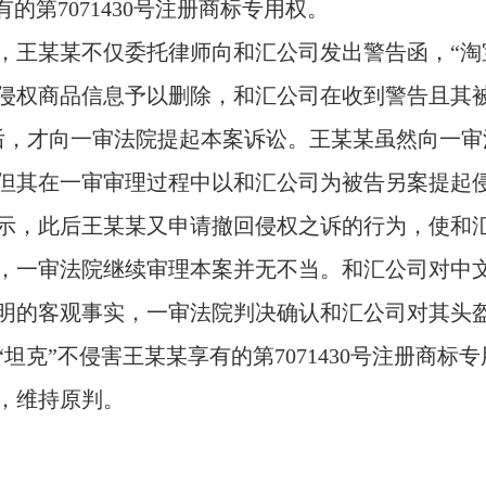
有的第
7071430
号注册商标专用权。
，王某某不仅委托律师向和汇公司发出警告函，“淘
侵权商品信息予以删除，和汇公司在收到警告且其
后，才向一审法院提起本案诉讼。王某某虽然向一审
但其在一审审理过程中以和汇公司为被告另案提起
示，此后王某某又申请撤回侵权之诉的行为，使和
，一审法院继续审理本案并无不当。和汇公司对中文
明的客观事实，一审法院判决确认和汇公司对其头
“坦克”不侵害王某某享有的第
7071430
号注册商标专
，维持原判。