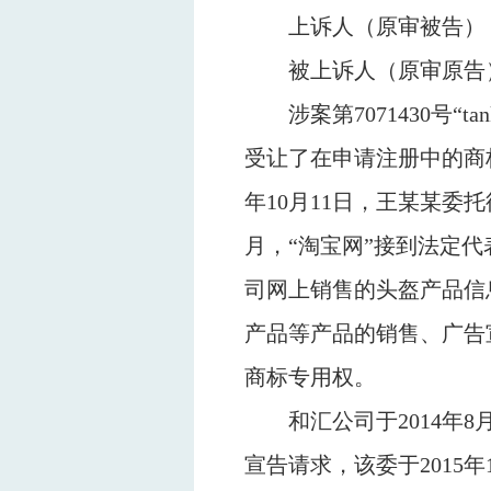
上诉人（原审被告）
被上诉人（原审原告
涉案第
7071430
号“
ta
受让了在申请注册中的商
年
10
月
11
日，王某某委托
月，“淘宝网”接到法定
司网上销售的头盔产品信
产品等产品的销售、广告
商标专用权。
和汇公司于
2014
年
8
宣告请求，该委于
2015
年