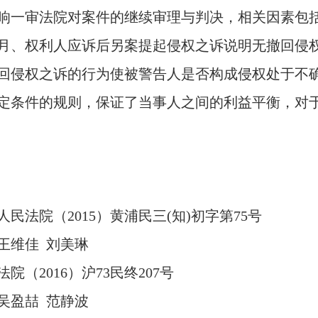
响一审法院对案件的继续审理与判决，相关因素包括
月、权利人应诉后另案提起侵权之诉说明无撤回侵
回侵权之诉的行为使被警告人是否构成侵权处于不
定条件的规则，保证了当事人之间的利益平衡，对
人民法院
（
2015
）黄浦民三
(
知
)
初字第
75
号
王维佳
刘美琳
法院（
2016
）沪
73
民终
207
号
吴盈喆
范静波