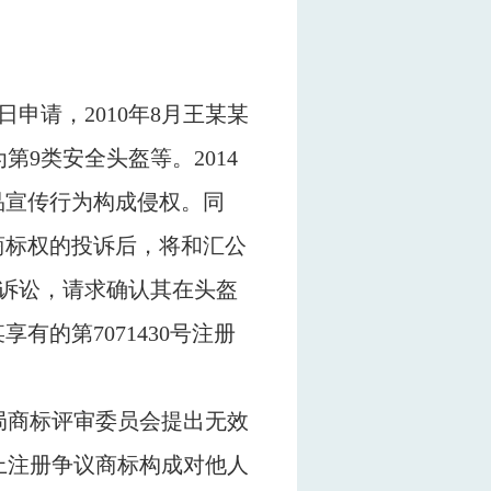
日申请，
2010
年
8
月王某某
为第
9
类安全头盔等。
2014
品宣传行为构成侵权。同
商标权的投诉后，将和汇公
诉讼，请求确认其在头盔
某享有的第
7071430
号注册
局商标评审委员会提出无效
上注册争议商标构成对他人