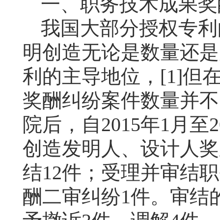
一、
职务技术成果奖
我国大部分授权专利
明创造无论是数量还是
利的主导地位，
[1]
但
奖酬纠纷案件数量并不
院后，自
2015
年
1
月至
2
创造发明人、设计人奖
结
12
件；受理并审结职
酬二审纠纷
1
件。审结