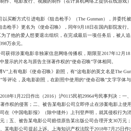
制作、电影发行、视频的制作（在计算机网络上提供在线游戏
公司以买断方式引进电影《狙击枪手》（The Gunman），并委
《狙击枪手》更名为《使命召唤》，同年9月18日在国内影院发
工为了他的爱人想要退出组织，在完成最后一项任务后，被人追
398万余元。
媒公司获得涉案电影非独家信息网络传播权，期限至2017年12月
中显示的片名与原告主张著作权的“使命召唤”字体相同。
”上有电影《使命召唤》剧照，有“这电影的英文名是The Gunman，
？”等评论，及电影剧照，在剧照中使用的“使命召唤”文字字体与
8年1月22日作出（2016）沪0115民初29964号民事判决
：
一
著作权的侵害；二、被告某电影公司立即停止在涉案电影上使用
司在《中国电影报》（除中缝外）上刊登声明，就其侵权行为
万元；五、被告某电影公司赔偿原告某出版公司合理开支30万元
某电影公司提起上诉。上海知识产权法院于2018年7月25日作出（