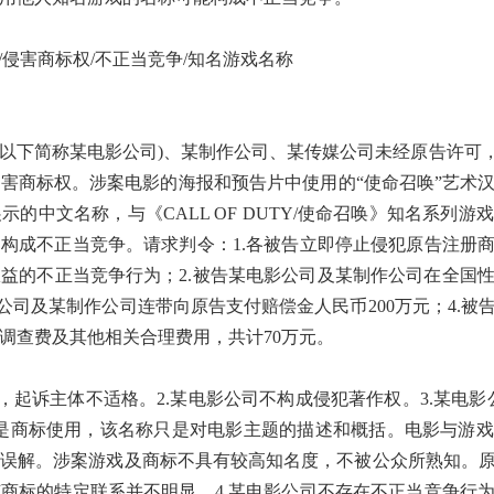
/侵害商标权/不正当竞争/知名游戏名称
以下简称某电影公司)、某制作公司、某传媒公司未经原告许可，
害商标权。涉案电影的海报和预告片中使用的“使命召唤”艺术
的中文名称，与《CALL OF DUTY/使命召唤》知名系列
构成不正当竞争。请求判令：1.各被告立即停止侵犯原告注册
益的不正当竞争行为；2.被告某电影公司及某制作公司在全国
公司及某制作公司连带向原告支付赔偿金人民币200万元；4.
调查费及其他相关合理费用，共计70万元。
权，起诉主体不适格。2.某电影公司不构成侵犯著作权。3.某电
是商标使用，该名称只是对电影主题的描述和概括。电影与游
误解。涉案游戏及商标不具有较高知名度，不被公众所熟知。
商标的特定联系并不明显。4.某电影公司不存在不正当竞争行