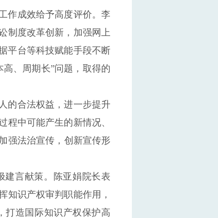
工作
成效
给予高度评价
。
李
讼制度改革创新，
加强
网上
据平台等科技赋能手段
不断
本高、周期长
”
问题
，
取得的
人的
合法
权益，
进一步提升
过程中
可能
产生的新情况
、
加强
法
治
宣传，
创新宣传形
极
建言献策
。
陈
亚娟
院长
表
挥
知
识
产
权
审判职能
作用
，
，
打造国际知识产权保护高