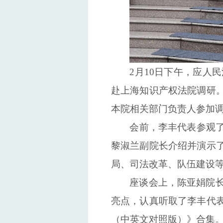
2月10日下午，
应
人民
赴
上海知识产权法院调研
本院相关部门负责人
参加
会前，
李丰代表参观
黎淑兰
副院长介绍
并
演示
局、
司法
改革
、
队伍建设
座谈会上，
陈亚娟院
亮点
，
认真
听取
了
李丰代
（中英文对照版）》合集