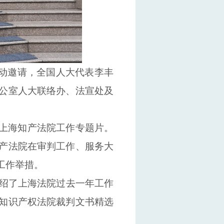
动
邀请，
全国人大代表李丰
公室
人大联络办
、
法宣处
及
上海知产法院工作专题
片
。
产法院
在
审判工作、服务大
工作举措。
绍了上海法院过去一年工作
知
识
产
权
法院裁判文书精选