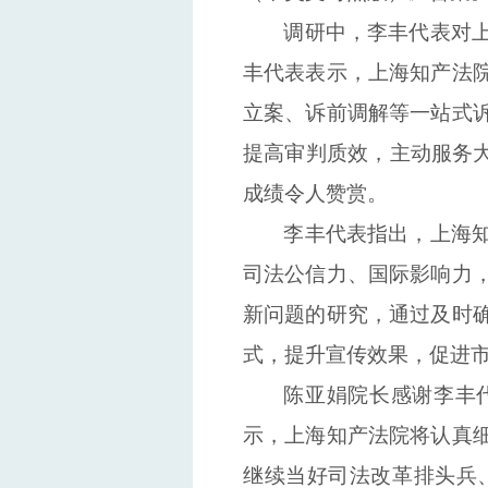
调研中，
李丰代表
对
丰代表
表示，
上海知产法
立案、诉前调解等一站式
提高审判质效，
主动服务
成绩令人赞赏。
李丰代表指出，
上海
司法
公信力、
国际
影响力
新问题
的
研究，
通过
及时
式，
提升宣传效果，
促进
陈亚娟院长
感谢
李丰
示，
上海知产法院将
认真
继续当好司法改革排头兵