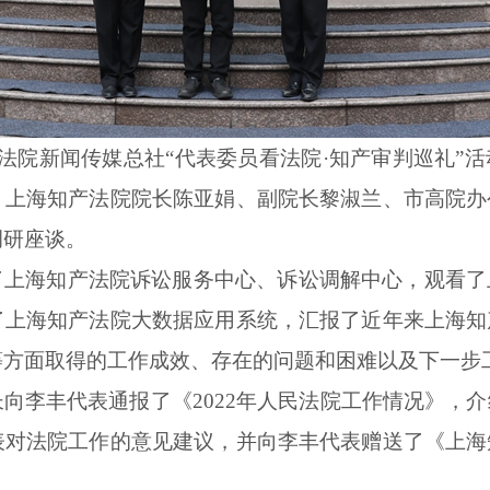
法院新闻传媒总社“代表委员看法院·知产审判巡礼”
活
。
上海知产法院院长陈亚娟
、
副院长黎淑兰
、
市高院
办
调研
座谈。
了上海知产法院诉讼服务中心
、
诉讼调解
中心
，
观看了
了上海知
产
法院
大数据应用
系统
，
汇报了
近年来
上海知
等方面
取得的
工作成效、存在的问题和困难以及下一步
长
向李丰代表通报了
《
2022
年人民法院工作情况
》
，介
表对
法院工作的意见建议
，
并
向
李
丰
代表
赠送了《上海
。