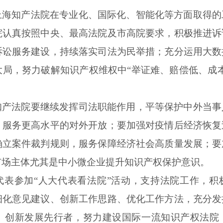
上海
知产
法院
在专业化、国际化、智能化等方面取得
的
院
认真按照中央
、
最高
法院
及市高院
要求，
积极推进诉
诉讼服务建设
，
持续
落实司法为民举措；充分运用大数
大局
，
努力
破解
知识
产权
维权
中
“举证难
、赔偿低、成
知产法院
要
继续
发挥
司法
职能
作用，
平等
保护
中外
当事
，
服务更高水平的对外开放
；
要
加强对疫情
后经济
恢复
确立
案件
裁判规则，服务保障经济社会高质量发展；
要
市场主体尤其是
中
小微企业
提升
知识
产权
保护意识
。
代表
参加
“人大代表看
法院
”活动
，
支持
法院
工作，
积
细化意见建议
、
创新
工作思路、
优化
工作方法，
充分
发
、创新发展先行者，努力
建设国际一流知识产权法院