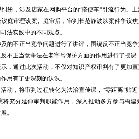
纠纷，涉及店家在网购平台的“搭便车”引流行为
。
上
合议庭审理该案。
庭
审
后，审判长范静波以
案件
争议焦
和司法实践中
的不同观点。
涉及的不正当竞争问题进行了讲评
，
围绕
反不正当竞争
及
反不正当竞争法在
老字号
保护
方面的作用进行了授课
表示，
通过
此
次活动
，
不仅
对知识产权
审判有了更加
直
的作用有了更深刻的认识。
判活动，
将审判过程转化为法治宣传课
，
“零距离”
贴近
院将充分延伸审判职能作用，
深入推动多方参与构建
发展。