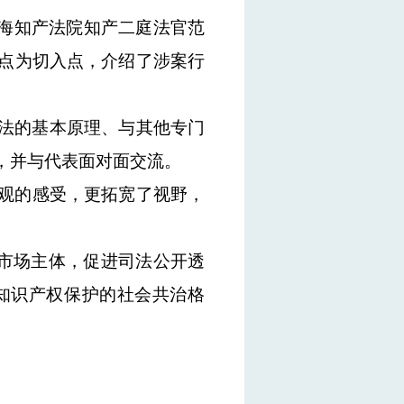
海知产法院知产二庭法官范
点为切
入点，
介绍了
涉案行
法的基本原理、与其他专门
，并与代表面对面交流。
观
的
感受，更拓宽了视野，
市场主体，
促进司法
公开透
知识产权保护的社会共治格