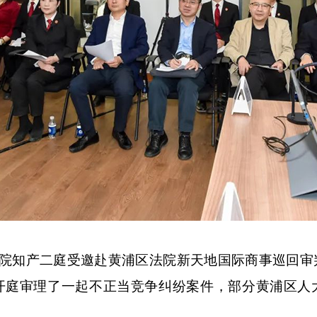
院
知产二庭
受邀赴黄浦
区
法院新天地国际商事巡回审
开开庭审理了一起不正当竞争纠纷案件，
部分
黄浦区人