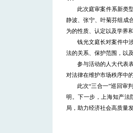
此次庭审案件系新类型
静波、张宁、叶菊芬组成
为的性质
、
认定
以及
学界
钱光文
庭长
对案件中
法的关系、
保护范围，以
参与活动的人大代表
对法律在维护市场秩序中
此
次
“三合一”巡回审
明
。下一步，上海知产法
局，助力经济社会高质量