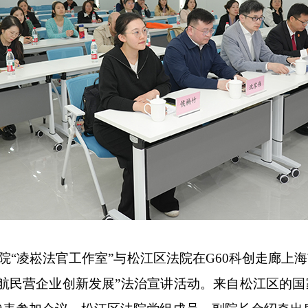
院“凌崧法官工作室”与
松江区
法院在G60科创走廊上
航民营企业创新发展”法治宣讲活动。来自松江区
的
国