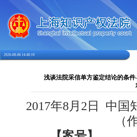
2026-08-06 14:40:20
浅谈法院采信单方鉴定结论的条件
2017
年
8
月
2
日
中国
（
【案号】