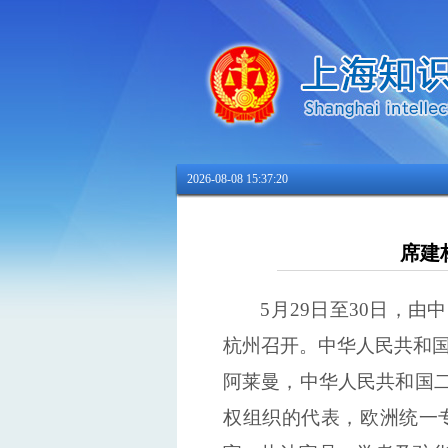
2026-08-08 15:37:21
席建
5月29日
至30日
，
由
中
杭州
召开
。中华
人民共和
阿莱曼，中华人民共和国
权组织的代表，欧洲统一