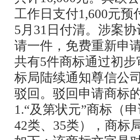
工作日支付
1,600
元预
5
月
31
日付清。涉案协
请一件，免费重新申
共有
5
件商标通过初步
标局陆续通知尊信公
驳回。驳回申请商标
1.
“及第状元”商标（
42
类、
35
类），商标