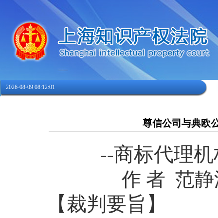
2026-08-09 08:12:02
尊信公司与典欧
--
商标代理机
作 者
范静
【裁判要旨】