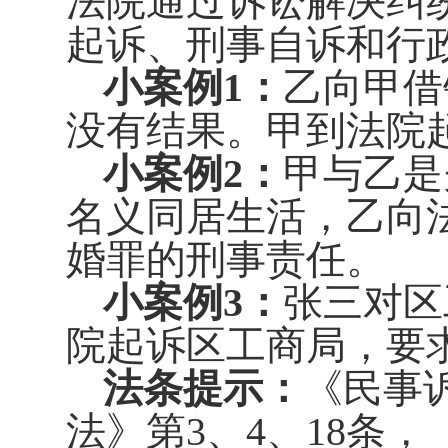
法院通过诉讼解决纠
起诉、刑事自诉和行
小案例
1
：
乙向甲借
没有结果。甲到法院
小案例
2
：
甲与乙是
名义同居生活，乙向
婚罪的刑事责任。
小案例
3
：
张三对区
院起诉区工商局，要
法条提示：
《民事
法》第
3
、
4
、
18
条，