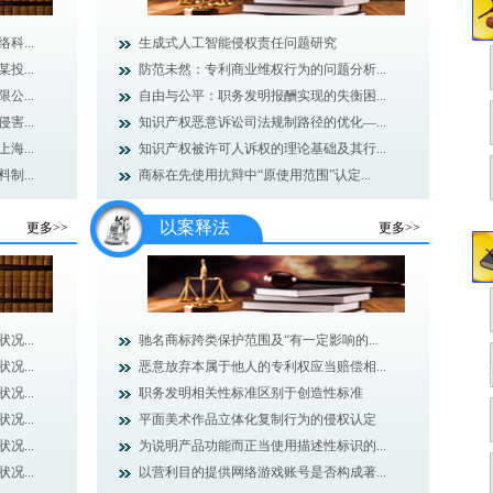
...
生成式人工智能侵权责任问题研究
...
防范未然：专利商业维权行为的问题分析...
...
自由与公平：职务发明报酬实现的失衡困...
...
知识产权恶意诉讼司法规制路径的优化—...
...
知识产权被许可人诉权的理论基础及其行...
...
商标在先使用抗辩中“原使用范围”认定...
以案释法
更多>>
更多>>
...
驰名商标跨类保护范围及“有一定影响的...
...
恶意放弃本属于他人的专利权应当赔偿相...
...
职务发明相关性标准区别于创造性标准
...
平面美术作品立体化复制行为的侵权认定
...
为说明产品功能而正当使用描述性标识的...
...
以营利目的提供网络游戏账号是否构成著...