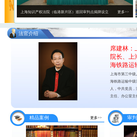
上海知识产权法院（临港新片区）巡回审判点揭牌设立
更多>>
法官介绍
席建林：
院长、上
海铁路运
上海市第三中级
海铁路运输中级法
人，中共党员，
主任、办公室主任
上海三中院、上海知产法院共同召开新闻发布会通报十...
更多>>
精品案例
审判
更多>>